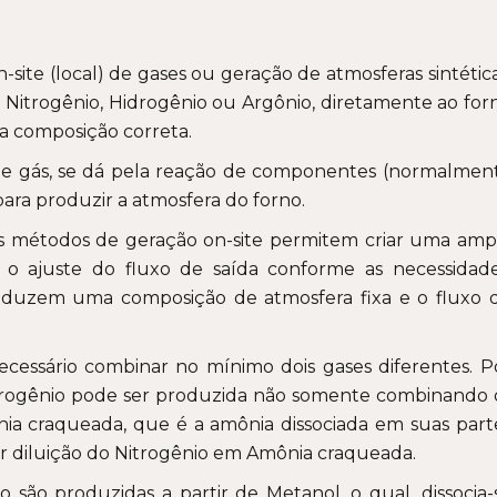
-site (local) de gases ou geração de atmosferas sintética
 Nitrogênio, Hidrogênio ou Argônio, diretamente ao for
 a composição correta.
e gás, se dá pela reação de componentes (normalmen
ara produzir a atmosfera do forno.
s métodos de geração on-site permitem criar uma amp
o ajuste do fluxo de saída conforme as necessidade
oduzem uma composição de atmosfera fixa e o fluxo 
essário combinar no mínimo dois gases diferentes. P
drogênio pode ser produzida não somente combinando 
ia craqueada, que é a amônia dissociada em suas part
r diluição do Nitrogênio em Amônia craqueada.
 são produzidas a partir de Metanol, o qual, dissocia-