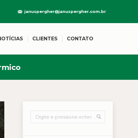
januspergher@januspergher.com.br
NOTÍCIAS
CLIENTES
CONTATO
rmico