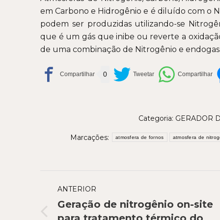
em Carbono e Hidrogênio e é diluído com o 
podem ser produzidas utilizando-se Nitrogê
que é um gás que inibe ou reverte a oxidação
de uma combinação de Nitrogênio e endogas
0
Categoria:
GERADOR D
Marcações:
atmosfera de fornos
atmosfera de nitro
Navegação
ANTERIOR
de
Geração de nitrogênio on-site
post:
Post
para tratamento térmico do