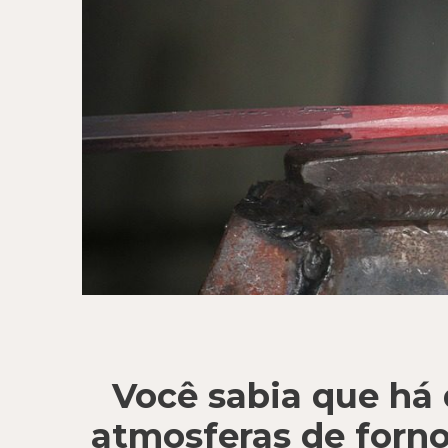
Você sabia que há 
atmosferas de forn