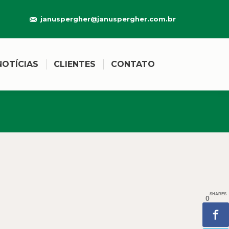
januspergher@januspergher.com.br
NOTÍCIAS
CLIENTES
CONTATO
SHARES
0