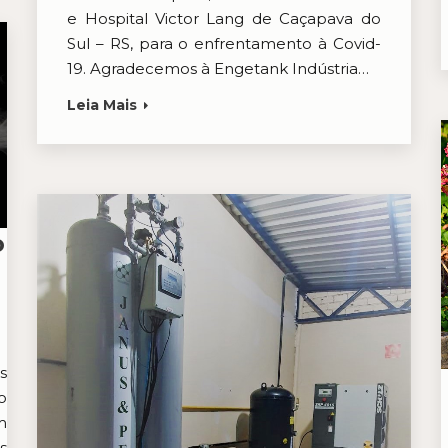
e Hospital Victor Lang de Caçapava do
Sul – RS, para o enfrentamento à Covid-
19. Agradecemos à Engetank Indústria…
Leia Mais
o
s
o
m
s