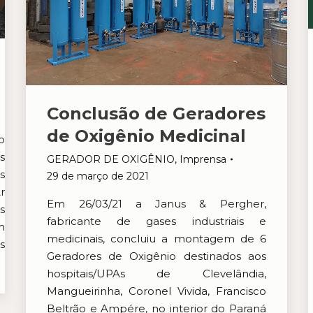
Conclusão de Geradores
de Oxigênio Medicinal
o
s
GERADOR DE OXIGÊNIO
,
Imprensa
s
29 de março de 2021
r
Em 26/03/21 a Janus & Pergher,
s
fabricante de gases industriais e
m
medicinais, concluiu a montagem de 6
s
Geradores de Oxigênio destinados aos
hospitais/UPAs de Clevelândia,
Mangueirinha, Coronel Vivida, Francisco
Beltrão e Ampére, no interior do Paraná