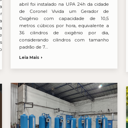
abril foi instalado na UPA 24h da cidade
a
de Coronel Vivida um Gerador de
r
Oxigênio com capacidade de 10,5
a
metros cúbicos por hora, equivalente a
a
36 cilindros de oxigênio por dia,
e
considerando cilindros com tamanho
s
padrão de 7…
o
Leia Mais