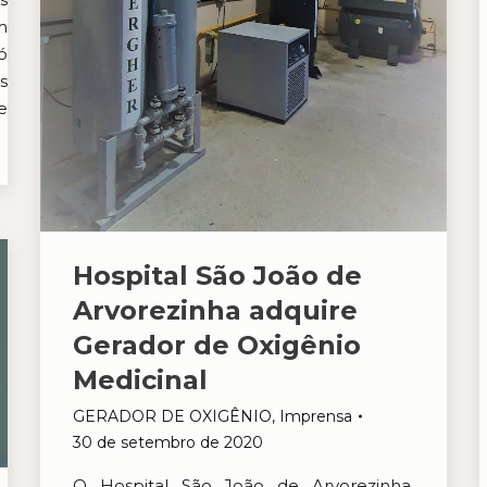
m
ó
s
e
Hospital São João de
Arvorezinha adquire
Gerador de Oxigênio
Medicinal
GERADOR DE OXIGÊNIO
,
Imprensa
30 de setembro de 2020
O Hospital São João de Arvorezinha,