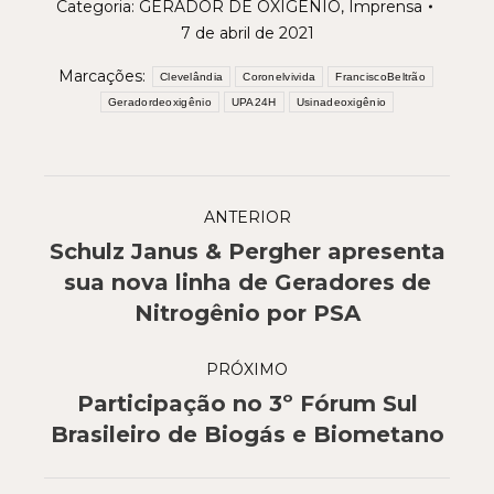
Categoria:
GERADOR DE OXIGÊNIO
,
Imprensa
7 de abril de 2021
Marcações:
Clevelândia
Coronelvivida
FranciscoBeltrão
Geradordeoxigênio
UPA24H
Usinadeoxigênio
Navegação
ANTERIOR
de
Schulz Janus & Pergher apresenta
post:
Post
sua nova linha de Geradores de
anterior:
Nitrogênio por PSA
PRÓXIMO
Participação no 3º Fórum Sul
Próximo
Brasileiro de Biogás e Biometano
post: