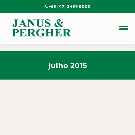
+55 (47) 3451-6000
julho 2015
Projeto de conversão de
gasolina para biogás rende
prêmio a aluna de mestrado