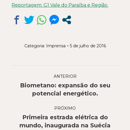
Reportagem: G1 Vale do Paraíba e Região.
Categoria:
Imprensa
5 de julho de 2016
Navegação
ANTERIOR
de
Biometano: expansão do seu
Post
post:
potencial energético.
anterior:
PRÓXIMO
Primeira estrada elétrica do
Próximo
mundo, inaugurada na Suécia
post: