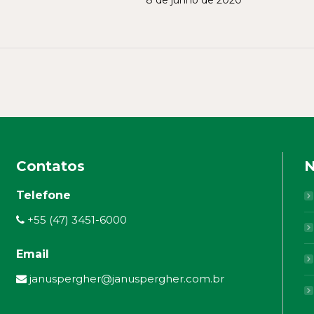
8 de junho de 2020
Contatos
N
Telefone
+55 (47) 3451-6000
Email
januspergher@januspergher.com.br