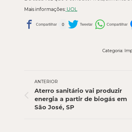
Mais informações:
UOL
0
Categoria:
Imp
Navegação
ANTERIOR
de
Aterro sanitário vai produzir
post:
Post
energia a partir de biogás em
anterior:
São José, SP