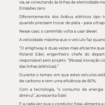
via, se conectando às linhas de eletricidade ins
Emissões zero
Diferentemente dos ônibus elétricos tipo 
quando precisam trocar de pista – para ultrap
Nesse caso, o caminhão volta a usar diesel.
A velocidade máxima que o veículo faz quand
“O eHighway é duas vezes mais eficiente que
Roland Edel, engenheiro chefe do depar
responsável pelo projeto. “(Nossa) inovação 
das linhas (elétricas).”
Durante o tempo em que estes veículos estã
de carbono e tem uma eficiência de 80%.
Com a tecnologia, “o consumo de energia 
diminui”, acrescenta Edel.
E a cada vez que o condutor freia, alimenta a 