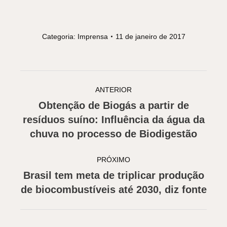
Categoria:
Imprensa
11 de janeiro de 2017
Navegação
ANTERIOR
de
Obtenção de Biogás a partir de
post:
Post
resíduos suíno: Influência da água da
anterior:
chuva no processo de Biodigestão
PRÓXIMO
Brasil tem meta de triplicar produção
Próximo
de biocombustíveis até 2030, diz fonte
post: