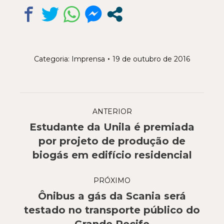
Categoria:
Imprensa
19 de outubro de 2016
Navegação
ANTERIOR
de
Estudante da Unila é premiada
post:
Post
por projeto de produção de
anterior:
biogás em edifício residencial
PRÓXIMO
Ônibus a gás da Scania será
Próximo
testado no transporte público do
post: