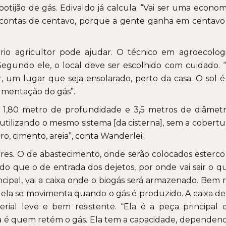
otijão de gás. Edivaldo já calcula: “Vai ser uma econom
 contas de centavo, porque a gente ganha em centavo
o agricultor pode ajudar. O técnico em agroecologi
egundo ele, o local deve ser escolhido com cuidado. 
 um lugar que seja ensolarado, perto da casa. O sol é
fermentação do gás”.
 1,80 metro de profundidade e 3,5 metros de diâmetr
 utilizando o mesmo sistema [da cisterna], sem a cobertu
ro, cimento, areia”, conta Wanderlei.
ores. O de abastecimento, onde serão colocados esterco
do que o de entrada dos dejetos, por onde vai sair o q
incipal, vai a caixa onde o biogás será armazenado. Bem 
 ela se movimenta quando o gás é produzido. A caixa de
erial leve e bem resistente. “Ela é a peça principal 
la é quem retém o gás. Ela tem a capacidade, dependen