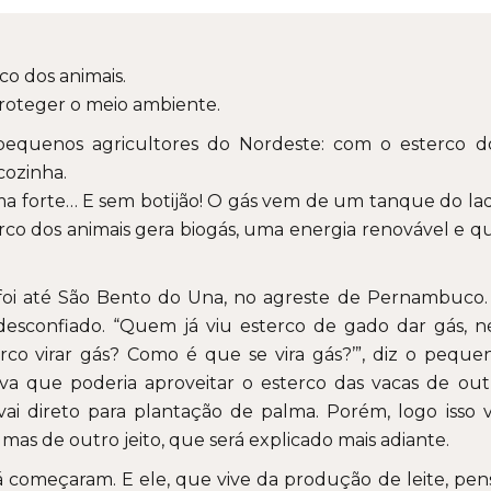
co dos animais.
roteger o meio ambiente.
pequenos agricultores do Nordeste: com o esterco d
cozinha.
ma forte… E sem botijão! O gás vem de um tanque do la
sterco dos animais gera biogás, uma energia renovável e q
 foi até São Bento do Una, no agreste de Pernambuco.
esconfiado. “Quem já viu esterco de gado dar gás, n
rco virar gás? Como é que se vira gás?’”, diz o peque
va que poderia aproveitar o esterco das vacas de out
vai direto para plantação de palma. Porém, logo isso v
mas de outro jeito, que será explicado mais adiante.
já começaram. E ele, que vive da produção de leite, pen