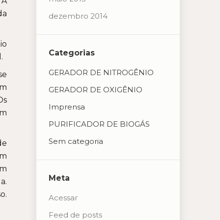
“A
da
dezembro 2014
io
Categorias
.
GERADOR DE NITROGÊNIO
se
em
GERADOR DE OXIGÊNIO
Os
Imprensa
em
PURIFICADOR DE BIOGÁS
Sem categoria
de
em
um
Meta
a.
o.
Acessar
Feed de posts