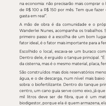
na economia: não precisarão mais comprar o b
de R$ 100 a R$ 150 por mês. Tem que fazer
gasta em real”.
A mão de obra é da comunidade e o própri
Wanderlei Nunes, acompanha os trabalhos. S
primeiro passo é a escolha de um bom lugar,
fator ideal, é o fator mais importante para a 
Escolhido o local, escava-se um buraco com
Dentro dele, é erguido o tanque principal. “É
da cisterna, mas é o mesmo material, placa, fer
São construídos mais dois reservatórios men
água, e o de descarga, num nível mais baixo 
sobra: o biofertilizante. Dentro do tanque pr
centro, um cano guia serve como eixo, já que
mil litros deve ser de fibra, que é um mat
biodigestor, porque ela é quem armazena, e