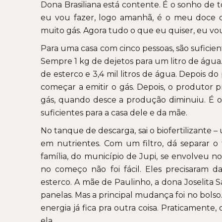
Dona Brasiliana está contente. É o sonho de t
eu vou fazer, logo amanhã, é o meu doce d
muito gás. Agora tudo o que eu quiser, eu vo
Para uma casa com cinco pessoas, são suficient
Sempre 1 kg de dejetos para um litro de água.
de esterco e 3,4 mil litros de água. Depois d
começar a emitir o gás. Depois, o produtor p
gás, quando desce a produção diminuiu. É o 
suficientes para a casa dele e da mãe.
No tanque de descarga, sai o biofertilizante
em nutrientes. Com um filtro, dá separar o f
família, do município de Jupi, se envolveu n
no começo não foi fácil. Eles precisaram d
esterco. A mãe de Paulinho, a dona Joselita 
panelas. Mas a principal mudança foi no bolso.
energia já fica pra outra coisa. Praticamente,
ela.