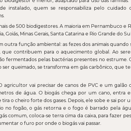
o biodigestor é menor, adaptado para uso das famílias. 
 de instalado, quem se responsabiliza pelo cuidado 
s.
ais de 500 biodigestores. A maioria em Pernambuco e R
, Goiás, Minas Gerais, Santa Catarina e Rio Grande do Sul
em outra função ambiental: as fezes dos animais quando 
, que contribuem para o aquecimento global. Ao ser
são fermentados pelas bactérias presentes no estrume. 
o ser queimado, se transforma em gás carbônico, que t
O agricultor vai precisar de canos de PVC e um galão 
tímetros de água. O biogás chega por um cano, entra 
ira o cheiro forte dos gases. Depois, ele sobe e sai por 
o no fogão, o gás retorna e o fogo é barrado pela águ
s comum, coloca-se terra cima da caixa, para fazer pes
mentar o furo por onde o biogás vai passar.