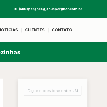
januspergher@januspergher.com.br
NOTÍCIAS
CLIENTES
CONTATO
ozinhas