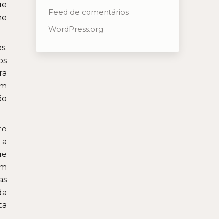
ue
Feed de comentários
me
WordPress.org
s.
os
ra
em
ão
co
 a
ue
om
as
da
ta