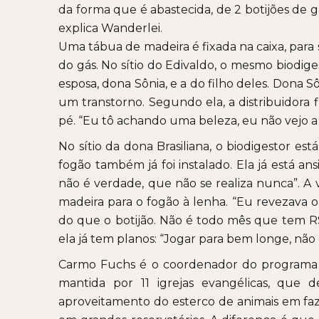
da forma que é abastecida, de 2 botijões de g
explica Wanderlei.
Uma tábua de madeira é fixada na caixa, para 
do gás. No sítio do Edivaldo, o mesmo biodige
esposa, dona Sônia, e a do filho deles. Dona S
um transtorno. Segundo ela, a distribuidora f
pé. “Eu tô achando uma beleza, eu não vejo a
No sítio da dona Brasiliana, o biodigestor e
fogão também já foi instalado. Ela já está ans
não é verdade, que não se realiza nunca”. A v
madeira para o fogão à lenha. “Eu revezava 
do que o botijão. Não é todo mês que tem R$ 
ela já tem planos: “Jogar para bem longe, não 
Carmo Fuchs é o coordenador do programa
mantida por 11 igrejas evangélicas, que
aproveitamento do esterco de animais em faz