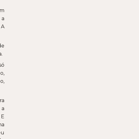
um
 a
 A
de
a.
só
o,
o,
ra
 a
 E
ha
eu