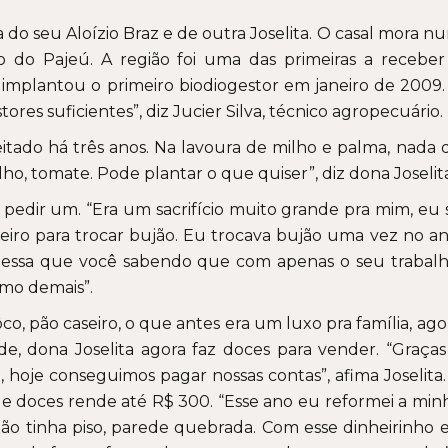
a do seu Aloízio Braz e de outra Joselita. O casal mora n
ão do Pajeú. A região foi uma das primeiras a receber
 implantou o primeiro biodiogestor em janeiro de 2009.
es suficientes”, diz Jucier Silva, técnico agropecuário.
itado há três anos. Na lavoura de milho e palma, nada 
lho, tomate. Pode plantar o que quiser”, diz dona Joselit
pedir um. “Era um sacrifício muito grande pra mim, eu 
eiro para trocar bujão. Eu trocava bujão uma vez no an
dessa que você sabendo que com apenas o seu trabalh
imo demais”.
co, pão caseiro, o que antes era um luxo pra família, ago
 dona Joselita agora faz doces para vender. “Graças
hoje conseguimos pagar nossas contas”, afima Joselita.
e doces rende até R$ 300. “Esse ano eu reformei a min
 não tinha piso, parede quebrada. Com esse dinheirinho 