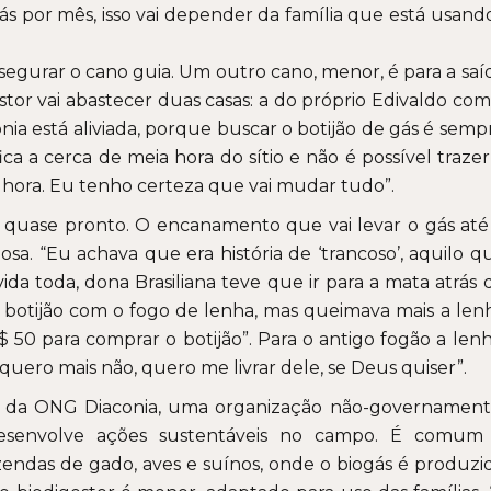
ás por mês, isso vai depender da família que está usando
segurar o cano guia. Um outro cano, menor, é para a saí
stor vai abastecer duas casas: a do próprio Edivaldo com
ônia está aliviada, porque buscar o botijão de gás é semp
ica a cerca de meia hora do sítio e não é possível trazer
 hora. Eu tenho certeza que vai mudar tudo”.
stá quase pronto. O encanamento que vai levar o gás até
iosa. “Eu achava que era história de ‘trancoso’, aquilo q
ida toda, dona Brasiliana teve que ir para a mata atrás 
o botijão com o fogo de lenha, mas queimava mais a len
50 para comprar o botijão”. Para o antigo fogão a lenh
quero mais não, quero me livrar dele, se Deus quiser”.
 da ONG Diaconia, uma organização não-governament
 desenvolve ações sustentáveis no campo. É comum
endas de gado, aves e suínos, onde o biogás é produzi