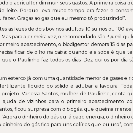
odo o agricultor diminuir seus gastos. A primeira coisa q
e leite. Porque leva muito tempo pra fazer e conso
u fazer. Graças ao gás que eu mesmo tô produzindo!”.
es as fezes de dois bovinos adultos, 10 suínos ou 100 ave
 Mas para a primeira vez, o recomendado são 3,4 mil quil
o primeiro abastecimento, o biodigestor demora 15 dias pa
recisa ficar de olho na caixa: quando ela sobe é que t
que o Paulinho faz todos os dias. Dez quilos por dia s
 – um esterco já com uma quantidade menor de gases e ri
ertilizante líquido do sólido e adubar a lavoura. Toda
o projeto. Vanessa Santos, mulher de Paulinho, conta q
a ajuda de vizinhos para o primeiro abastecimento c
Santos, ficou surpresa com o biogás, que queima menos 
 “Agora o dinheiro do gás eu já pago energia, o dinheiro 
 o dinheiro do gás fica para uns colírios que eu uso”, con