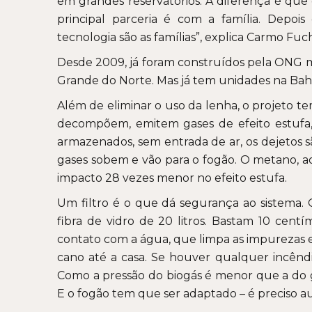
em grandes reservatórios. A diferença é que 
principal parceria é com a família. Depois
tecnologia são as famílias”, explica Carmo Fuch
Desde 2009, já foram construídos pela ONG m
Grande do Norte. Mas já tem unidades na Bahia
Além de eliminar o uso da lenha, o projeto t
decompõem, emitem gases de efeito estufa
armazenados, sem entrada de ar, os dejetos 
gases sobem e vão para o fogão. O metano, a
impacto 28 vezes menor no efeito estufa.
Um filtro é o que dá segurança ao sistema. 
fibra de vidro de 20 litros. Bastam 10 cen
contato com a água, que limpa as impurezas e t
cano até a casa. Se houver qualquer incêndi
Como a pressão do biogás é menor que a do gá
E o fogão tem que ser adaptado – é preciso au