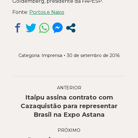
Goldemberg, presidente da FAPESP.
Fonte:
Portos e Naios
Categoria:
Imprensa
30 de setembro de 2016
Navegação
ANTERIOR
de
Itaipu assina contrato com
post:
Post
Cazaquistão para representar
anterior:
Brasil na Expo Astana
PRÓXIMO