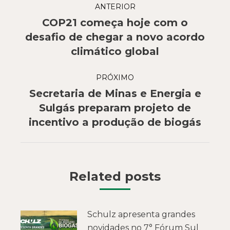
ANTERIOR
de
COP21 começa hoje com o
post:
Post
desafio de chegar a novo acordo
anterior:
climático global
PRÓXIMO
Secretaria de Minas e Energia e
Próximo
Sulgás preparam projeto de
post:
incentivo a produção de biogás
Related posts
Schulz apresenta grandes
novidades no 7° Fórum Sul