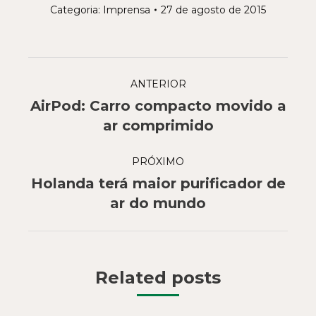
Categoria:
Imprensa
27 de agosto de 2015
Navegação
ANTERIOR
de
AirPod: Carro compacto movido a
Post
post:
ar comprimido
anterior:
PRÓXIMO
Holanda terá maior purificador de
Próximo
ar do mundo
post:
Related posts