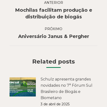
ANTERIOR
de
Mochilas facilitam produção e
Post
post:
distribuição de biogás
anterior:
PRÓXIMO
Próximo
Aniversário Janus & Pergher
post:
Related posts
Schulz apresenta grandes
novidades no 7° Fórum Sul
Brasileiro de Biogás e
Biometano
3 de abril de 2025