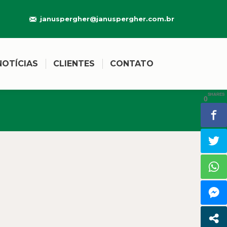
januspergher@januspergher.com.br
NOTÍCIAS
CLIENTES
CONTATO
SHARES
0